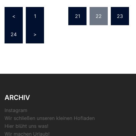
Beitragsnavigation
<
1
…
21
22
23
24
>
ARCHIV
Instagram
Wir schließen unseren kleinen Hofladen
Hier blüht uns was!
Wir machen Urlaub!