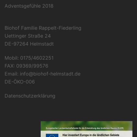
Adventsgefühle 2018
Biohof Familie Rappelt-Fiederling
Uettinger Straße 24
DE-97264 Helmstadt
Mobil: 0175/4602251
FAX: 09369/99576
Email: info@biohof-helmstadt.de
DE-ÖKO-006
Datenschutzerklärung