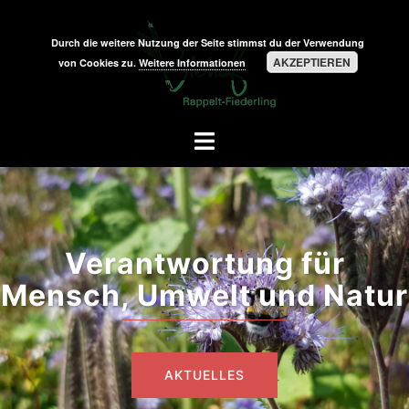
Zum
Inhalt
Durch die weitere Nutzung der Seite stimmst du der Verwendung
springen
AKZEPTIEREN
von Cookies zu.
Weitere Informationen
Menü
umschalten
Verantwortung für
Mensch, Umwelt und Natur
AKTUELLES